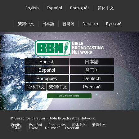
English
Español
Português
简体中文
繁體中文
日本語
한국어
Deutsch
Pусский
English
日本語
Español
한국어
Português
Deutsch
简体中文
繁體中文
Pусский
All Christian Radio
© Derechos de autor - Bible Broadcasting Network
English
Español
Português
简体中文
繁體中文
日本語
한국어
Deutsch
Pусский