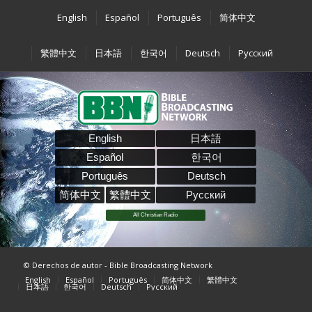
English
Español
Português
简体中文
繁體中文
日本語
한국어
Deutsch
Pусский
English
日本語
Español
한국어
Português
Deutsch
简体中文
繁體中文
Pусский
All Christian Radio
© Derechos de autor - Bible Broadcasting Network
English
Español
Português
简体中文
繁體中文
日本語
한국어
Deutsch
Pусский