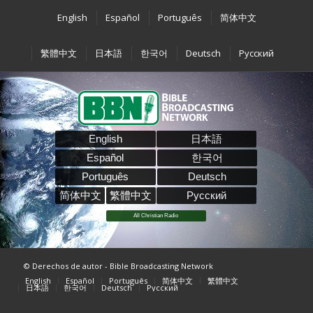
English
Español
Português
简体中文
繁體中文
日本語
한국어
Deutsch
Pусский
English
日本語
Español
한국어
Português
Deutsch
简体中文
繁體中文
Pусский
All Christian Radio
© Derechos de autor - Bible Broadcasting Network
English
Español
Português
简体中文
繁體中文
日本語
한국어
Deutsch
Pусский