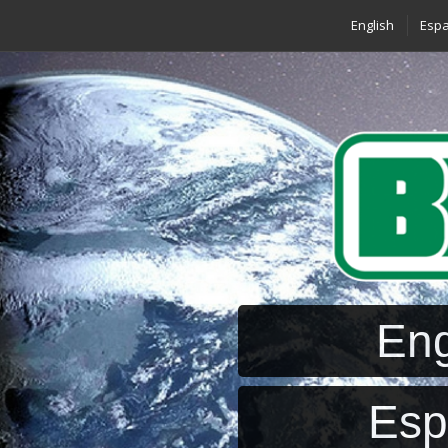
English
Espa
Eng
Esp