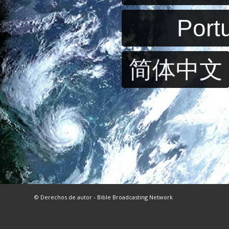
Port
简体中文
© Derechos de autor - Bible Broadcasting Network