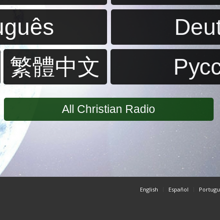
uguês
Deu
繁體中文
Pус
All Christian Radio
English
Español
Portugu