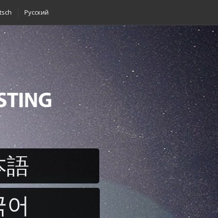
tsch
Pусский
本語
국어