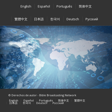
English
Español
Português
简体中文
繁體中文
日本語
한국어
Deutsch
Pусский
English
日本語
Español
한국어
Português
Deutsch
简体中文
繁體中文
Pусский
All Christian Radio
© Derechos de autor - Bible Broadcasting Network
English
Español
Português
简体中文
繁體中文
日本語
한국어
Deutsch
Pусский