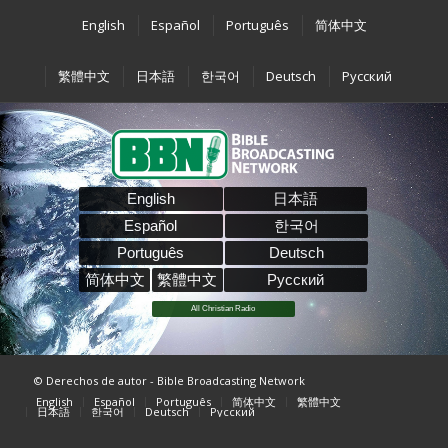
English
Español
Português
简体中文
繁體中文
日本語
한국어
Deutsch
Pусский
English
日本語
Español
한국어
Português
Deutsch
简体中文
繁體中文
Pусский
All Christian Radio
© Derechos de autor - Bible Broadcasting Network
English
Español
Português
简体中文
繁體中文
日本語
한국어
Deutsch
Pусский