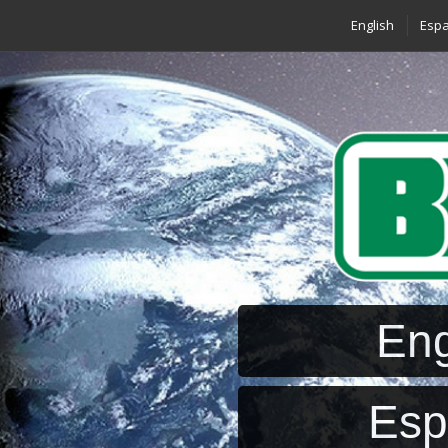
English
Espa
Eng
Esp