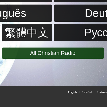
uguês
Deu
繁體中文
Pус
All Christian Radio
English
Español
Portugu