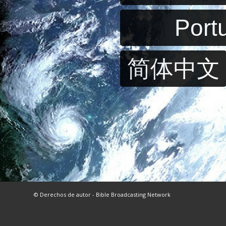
Port
简体中文
© Derechos de autor - Bible Broadcasting Network