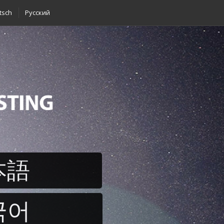
tsch
Pусский
本語
국어