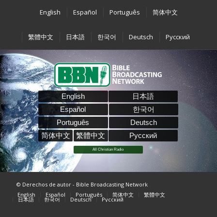
English
Español
Português
简体中文
繁體中文
日本語
한국어
Deutsch
Pусский
English
日本語
Español
한국어
Português
Deutsch
简体中文
繁體中文
Pусский
All Christian Radio
© Derechos de autor - Bible Broadcasting Network
English
Español
Português
简体中文
繁體中文
日本語
한국어
Deutsch
Pусский