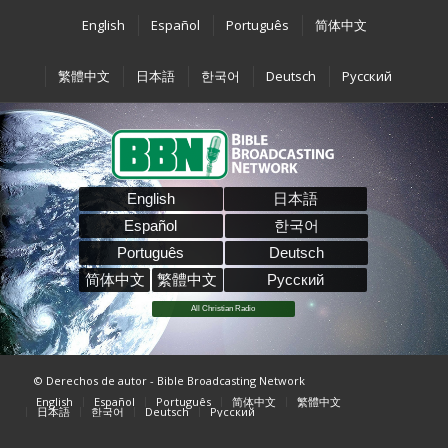
English
Español
Português
简体中文
繁體中文
日本語
한국어
Deutsch
Pусский
English
日本語
Español
한국어
Português
Deutsch
简体中文
繁體中文
Pусский
All Christian Radio
© Derechos de autor - Bible Broadcasting Network
English
Español
Português
简体中文
繁體中文
日本語
한국어
Deutsch
Pусский