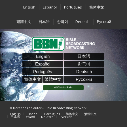
English
Español
Português
简体中文
繁體中文
日本語
한국어
Deutsch
Pусский
English
日本語
Español
한국어
Português
Deutsch
简体中文
繁體中文
Pусский
All Christian Radio
© Derechos de autor - Bible Broadcasting Network
English
Español
Português
简体中文
繁體中文
日本語
한국어
Deutsch
Pусский