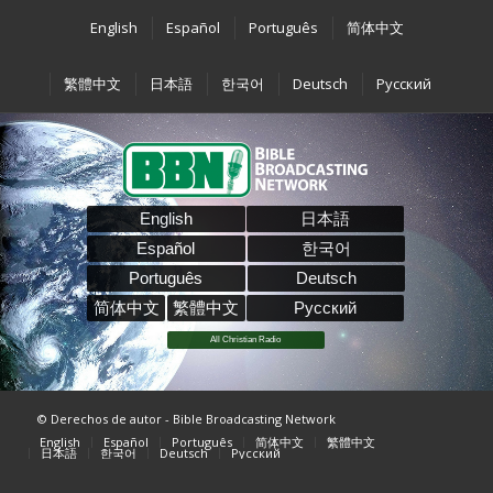
English
Español
Português
简体中文
繁體中文
日本語
한국어
Deutsch
Pусский
English
日本語
Español
한국어
Português
Deutsch
简体中文
繁體中文
Pусский
All Christian Radio
© Derechos de autor - Bible Broadcasting Network
English
Español
Português
简体中文
繁體中文
日本語
한국어
Deutsch
Pусский