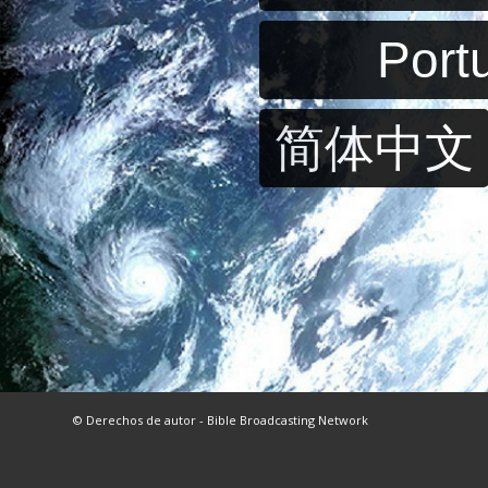
Port
简体中文
© Derechos de autor - Bible Broadcasting Network