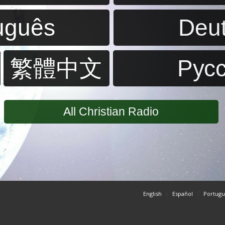
uguês
Deu
繁體中文
Pус
All Christian Radio
English
Español
Portugu