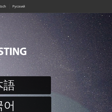
tsch
Pусский
本語
국어