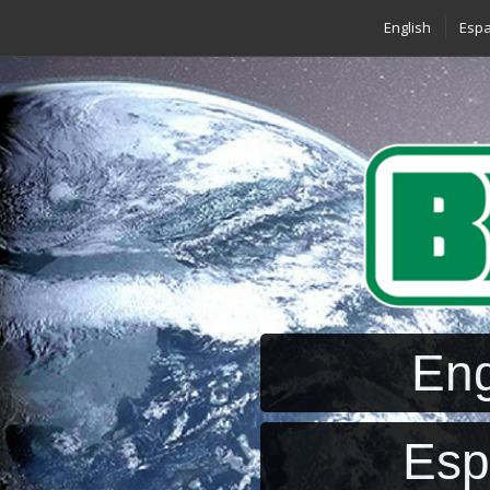
English
Espa
Eng
Esp