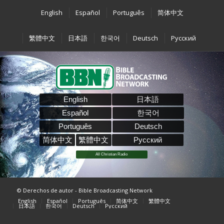
English
Español
Português
简体中文
繁體中文
日本語
한국어
Deutsch
Pусский
English
日本語
Español
한국어
Português
Deutsch
简体中文
繁體中文
Pусский
All Christian Radio
© Derechos de autor - Bible Broadcasting Network
English
Español
Português
简体中文
繁體中文
日本語
한국어
Deutsch
Pусский