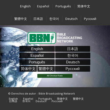
English
Español
Português
简体中文
繁體中文
日本語
한국어
Deutsch
Pусский
English
日本語
Español
한국어
Português
Deutsch
简体中文
繁體中文
Pусский
All Christian Radio
© Derechos de autor - Bible Broadcasting Network
English
Español
Português
简体中文
繁體中文
日本語
한국어
Deutsch
Pусский