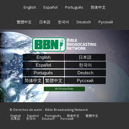
English
Español
Português
简体中文
繁體中文
日本語
한국어
Deutsch
Pусский
English
日本語
Español
한국어
Português
Deutsch
简体中文
繁體中文
Pусский
All Christian Radio
© Derechos de autor - Bible Broadcasting Network
English
Español
Português
简体中文
繁體中文
日本語
한국어
Deutsch
Pусский