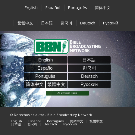
English
Español
Português
简体中文
繁體中文
日本語
한국어
Deutsch
Pусский
English
日本語
Español
한국어
Português
Deutsch
简体中文
繁體中文
Pусский
All Christian Radio
© Derechos de autor - Bible Broadcasting Network
English
Español
Português
简体中文
繁體中文
日本語
한국어
Deutsch
Pусский