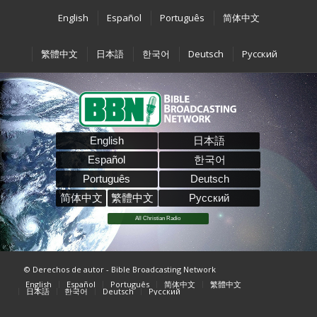
English
Español
Português
简体中文
繁體中文
日本語
한국어
Deutsch
Pусский
English
日本語
Español
한국어
Português
Deutsch
简体中文
繁體中文
Pусский
All Christian Radio
© Derechos de autor - Bible Broadcasting Network
English
Español
Português
简体中文
繁體中文
日本語
한국어
Deutsch
Pусский