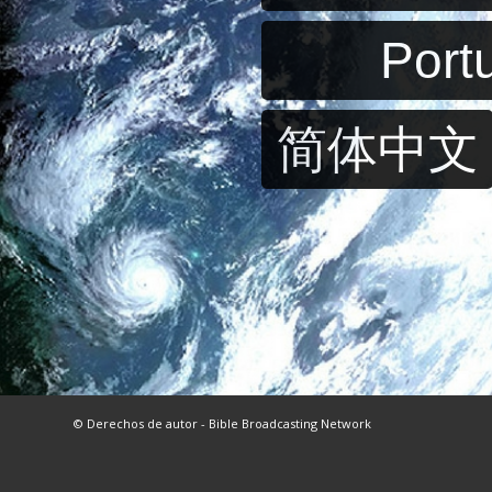
Port
简体中文
© Derechos de autor - Bible Broadcasting Network