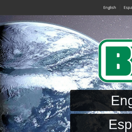
English
Espa
Eng
Esp