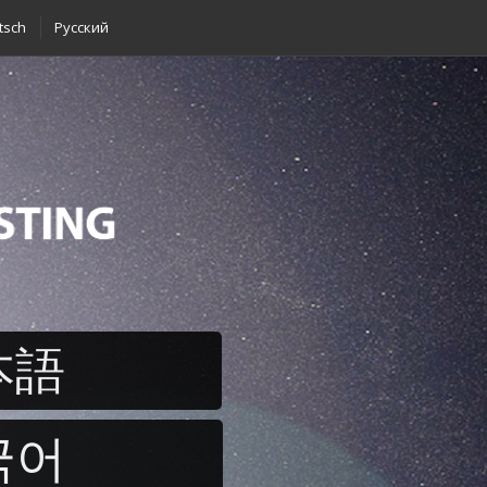
tsch
Pусский
本語
국어