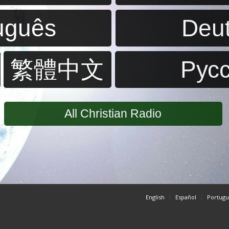
uguês
Deu
繁體中文
Pус
All Christian Radio
English
Español
Portugu