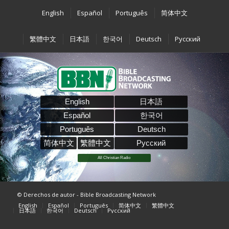
English
Español
Português
简体中文
繁體中文
日本語
한국어
Deutsch
Pусский
English
日本語
Español
한국어
Português
Deutsch
简体中文
繁體中文
Pусский
All Christian Radio
© Derechos de autor - Bible Broadcasting Network
English
Español
Português
简体中文
繁體中文
日本語
한국어
Deutsch
Pусский