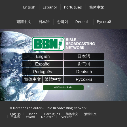
English
Español
Português
简体中文
繁體中文
日本語
한국어
Deutsch
Pусский
English
日本語
Español
한국어
Português
Deutsch
简体中文
繁體中文
Pусский
All Christian Radio
© Derechos de autor - Bible Broadcasting Network
English
Español
Português
简体中文
繁體中文
日本語
한국어
Deutsch
Pусский