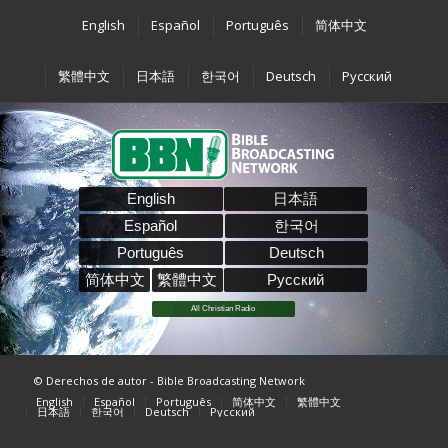
English
Español
Português
简体中文
繁體中文
日本語
한국어
Deutsch
Pусский
English
日本語
Español
한국어
Português
Deutsch
简体中文
繁體中文
Pусский
All Christian Radio
© Derechos de autor - Bible Broadcasting Network
English
Español
Português
简体中文
繁體中文
日本語
한국어
Deutsch
Pусский