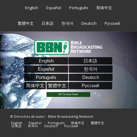
English
Español
Português
简体中文
繁體中文
日本語
한국어
Deutsch
Pусский
English
日本語
Español
한국어
Português
Deutsch
简体中文
繁體中文
Pусский
All Christian Radio
© Derechos de autor - Bible Broadcasting Network
English
Español
Português
简体中文
繁體中文
日本語
한국어
Deutsch
Pусский