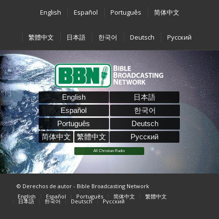
English
Español
Português
简体中文
繁體中文
日本語
한국어
Deutsch
Pусский
English
日本語
Español
한국어
Português
Deutsch
简体中文
繁體中文
Pусский
All Christian Radio
© Derechos de autor - Bible Broadcasting Network
English
Español
Português
简体中文
繁體中文
日本語
한국어
Deutsch
Pусский