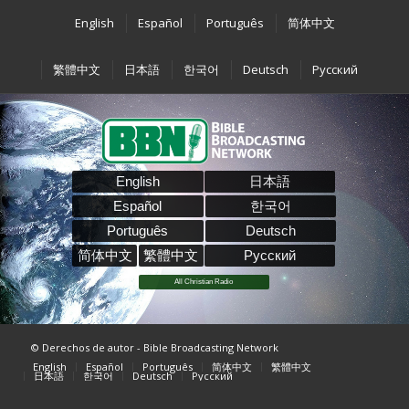
English
Español
Português
简体中文
繁體中文
日本語
한국어
Deutsch
Pусский
English
日本語
Español
한국어
Português
Deutsch
简体中文
繁體中文
Pусский
All Christian Radio
© Derechos de autor - Bible Broadcasting Network
English
Español
Português
简体中文
繁體中文
日本語
한국어
Deutsch
Pусский