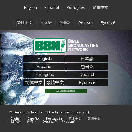
English
Español
Português
简体中文
繁體中文
日本語
한국어
Deutsch
Pусский
English
日本語
Español
한국어
Português
Deutsch
简体中文
繁體中文
Pусский
All Christian Radio
© Derechos de autor - Bible Broadcasting Network
English
Español
Português
简体中文
繁體中文
日本語
한국어
Deutsch
Pусский