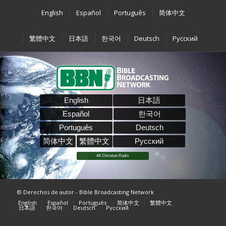
English
Español
Português
简体中文
繁體中文
日本語
한국어
Deutsch
Pусский
English
日本語
Español
한국어
Português
Deutsch
简体中文
繁體中文
Pусский
All Christian Radio
© Derechos de autor - Bible Broadcasting Network
English
Español
Português
简体中文
繁體中文
日本語
한국어
Deutsch
Pусский