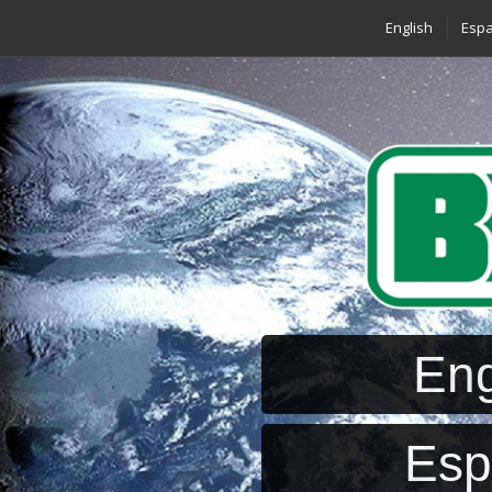
English
Espa
Eng
Esp