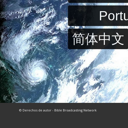
Port
简体中文
© Derechos de autor - Bible Broadcasting Network