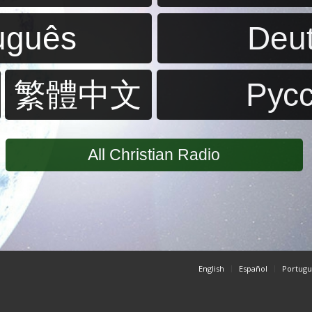
uguês
Deu
繁體中文
Pус
All Christian Radio
English
Español
Portugu