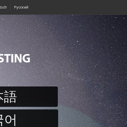
tsch
Pусский
本語
국어