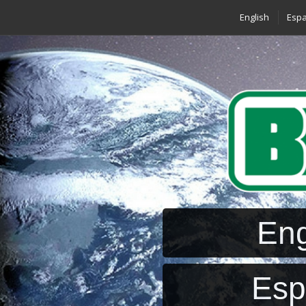
English
Espa
Eng
Esp