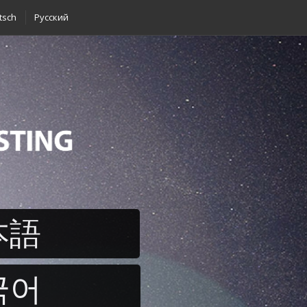
tsch
Pусский
本語
국어