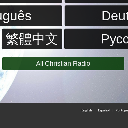
uguês
Deu
繁體中文
Pус
All Christian Radio
English
Español
Portugu