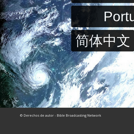
Port
简体中文
© Derechos de autor - Bible Broadcasting Network