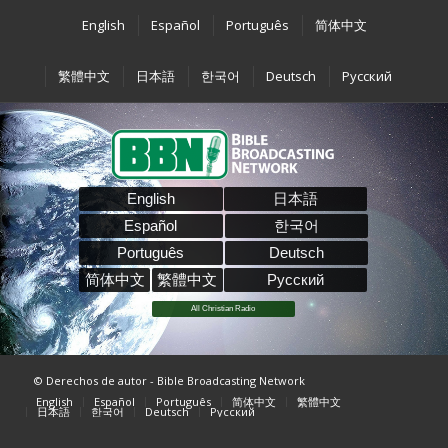
English
Español
Português
简体中文
繁體中文
日本語
한국어
Deutsch
Pусский
English
日本語
Español
한국어
Português
Deutsch
简体中文
繁體中文
Pусский
All Christian Radio
© Derechos de autor - Bible Broadcasting Network
English
Español
Português
简体中文
繁體中文
日本語
한국어
Deutsch
Pусский