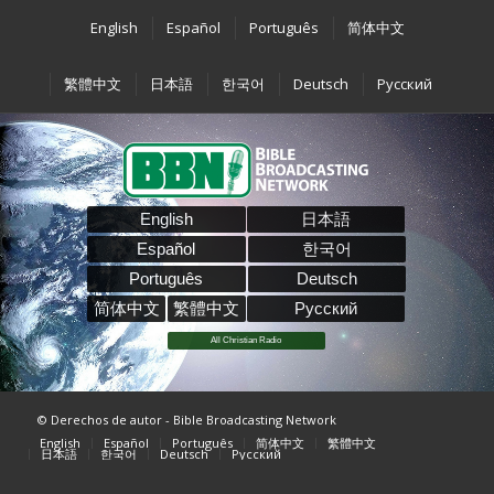
English
Español
Português
简体中文
繁體中文
日本語
한국어
Deutsch
Pусский
English
日本語
Español
한국어
Português
Deutsch
简体中文
繁體中文
Pусский
All Christian Radio
© Derechos de autor - Bible Broadcasting Network
English
Español
Português
简体中文
繁體中文
日本語
한국어
Deutsch
Pусский