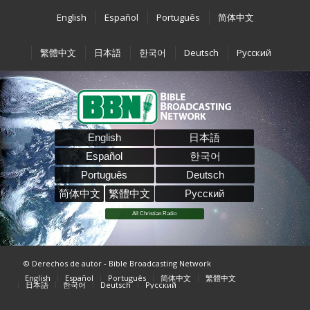
English
Español
Português
简体中文
繁體中文
日本語
한국어
Deutsch
Pусский
English
日本語
Español
한국어
Português
Deutsch
简体中文
繁體中文
Pусский
All Christian Radio
© Derechos de autor - Bible Broadcasting Network
English
Español
Português
简体中文
繁體中文
日本語
한국어
Deutsch
Pусский