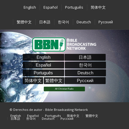
English
Español
Português
简体中文
繁體中文
日本語
한국어
Deutsch
Pусский
English
日本語
Español
한국어
Português
Deutsch
简体中文
繁體中文
Pусский
All Christian Radio
© Derechos de autor - Bible Broadcasting Network
English
Español
Português
简体中文
繁體中文
日本語
한국어
Deutsch
Pусский