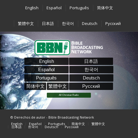
English
Español
Português
简体中文
繁體中文
日本語
한국어
Deutsch
Pусский
English
日本語
Español
한국어
Português
Deutsch
简体中文
繁體中文
Pусский
All Christian Radio
© Derechos de autor - Bible Broadcasting Network
English
Español
Português
简体中文
繁體中文
日本語
한국어
Deutsch
Pусский