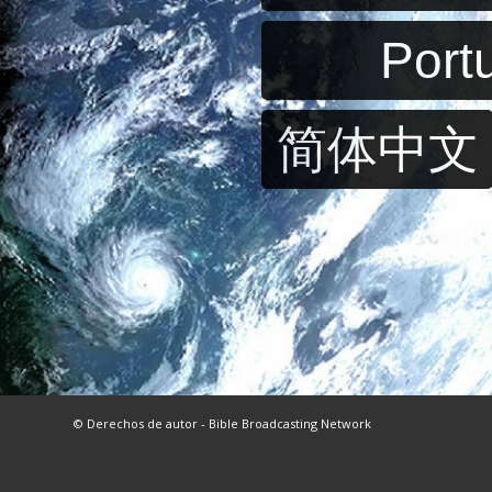
Port
简体中文
© Derechos de autor - Bible Broadcasting Network