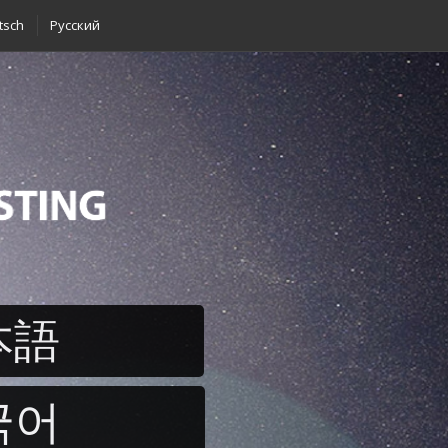
tsch
Pусский
本語
국어