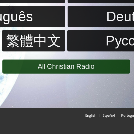
uguês
Deu
繁體中文
Pус
All Christian Radio
English
Español
Portugu