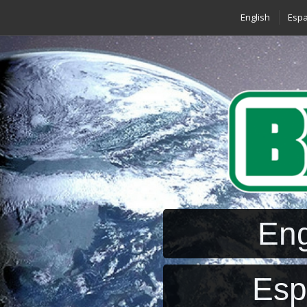
English
Espa
Eng
Esp