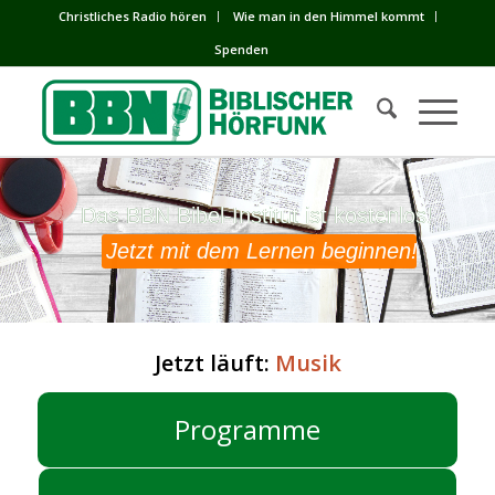
Сhristliches Radio hören
Wie man in den Himmel kommt
Spenden
Das BBN Bibel-Institut ist kostenlos!
Das BBN Bibel-Institut ist kostenlos!
Jetzt mit dem Lernen beginnen!
Jetzt läuft:
Musik
Programme