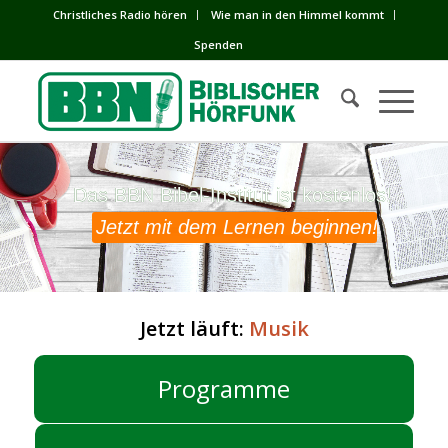
Сhristliches Radio hören
Wie man in den Himmel kommt
Spenden
Das BBN Bibel-Institut ist kostenlos!
Das BBN Bibel-Institut ist kostenlos!
Jetzt mit dem Lernen beginnen!
Jetzt läuft:
Musik
Programme