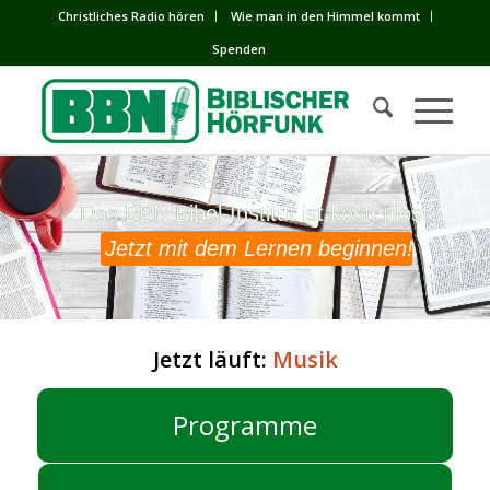
Сhristliches Radio hören
Wie man in den Himmel kommt
Spenden
Das BBN Bibel-Institut ist kostenlos!
Das BBN Bibel-Institut ist kostenlos!
Jetzt mit dem Lernen beginnen!
Jetzt läuft:
Musik
Programme