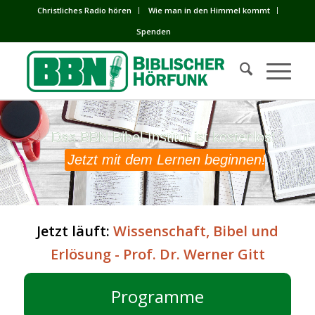
Сhristliches Radio hören
Wie man in den Himmel kommt
Spenden
Das BBN Bibel-Institut ist kostenlos!
Das BBN Bibel-Institut ist kostenlos!
Jetzt mit dem Lernen beginnen!
Jetzt läuft:
Wissenschaft, Bibel und
Erlösung - Prof. Dr. Werner Gitt
Programme