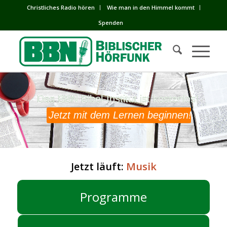
Сhristliches Radio hören
Wie man in den Himmel kommt
Spenden
Das BBN Bibel-Institut ist kostenlos!
Das BBN Bibel-Institut ist kostenlos!
Jetzt mit dem Lernen beginnen!
Jetzt läuft:
Musik
Programme