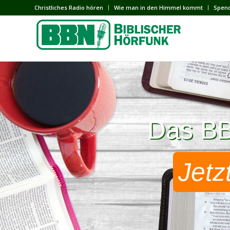
Сhristliches Radio hören
Wie man in den Himmel kommt
Spen
Das BBN
Das BBN
Jetz