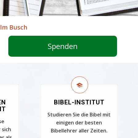
helm Busch
Spenden
EN
BIBEL-INSTITUT
MT
Studieren Sie die Bibel mit
se
einigen der besten
 sich
Bibellehrer aller Zeiten.
er als