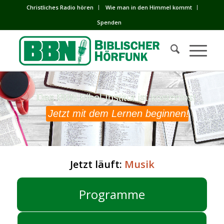
Сhristliches Radio hören
Wie man in den Himmel kommt
Spenden
Das BBN Bibel-Institut ist kostenlos!
Das BBN Bibel-Institut ist kostenlos!
Jetzt mit dem Lernen beginnen!
Jetzt läuft:
Musik
Programme