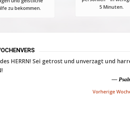
agen und geistliche
5 Minuten.
ilfe zu bekommen.
WOCHENVERS
des HERRN! Sei getrost und unverzagt und harr
!
— Psal
Vorherige Woch