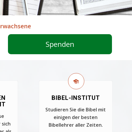
 Erwachsene
Spenden
EN
BIBEL-INSTITUT
MT
Studieren Sie die Bibel mit
se
einigen der besten
 sich
Bibellehrer aller Zeiten.
er als