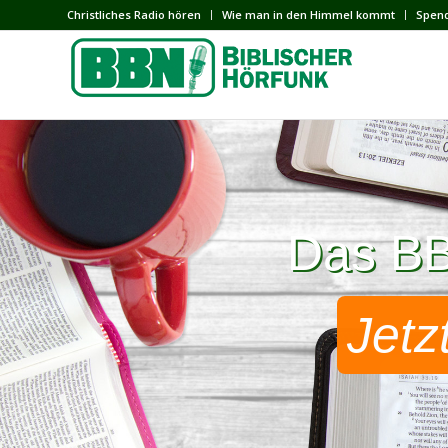
Сhristliches Radio hören
Wie man in den Himmel kommt
Spen
Das BBN
Das BBN
Jetz