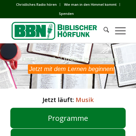
Сhristliches Radio hören
Wie man in den Himmel kommt
Spenden
Das BBN Bibel-Institut ist kostenlos!
Das BBN Bibel-Institut ist kostenlos!
Jetzt mit dem Lernen beginnen!
Jetzt läuft:
Musik
Programme