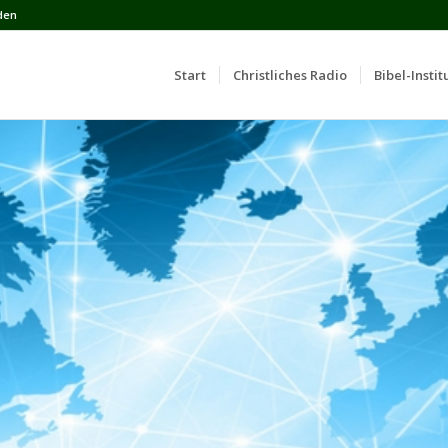
den
Start
Сhristliches Radio
Bibel-Instit