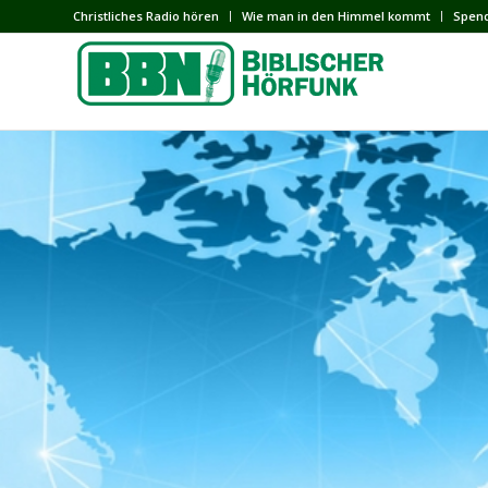
Сhristliches Radio hören
Wie man in den Himmel kommt
Spen