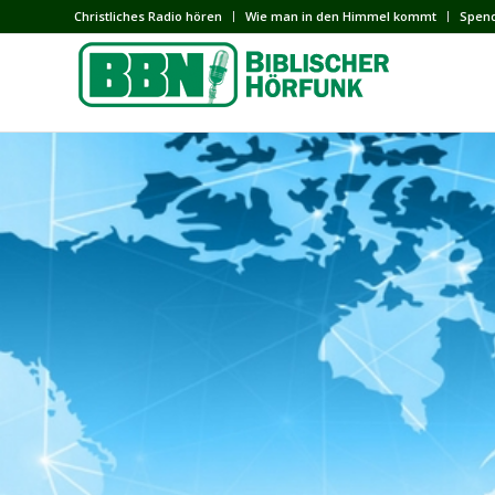
Сhristliches Radio hören
Wie man in den Himmel kommt
Spen