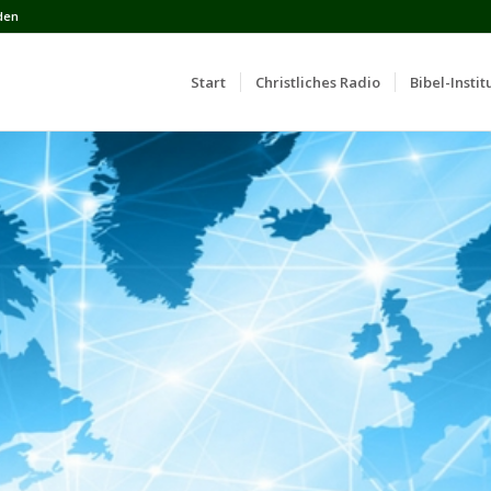
den
Start
Сhristliches Radio
Bibel-Instit