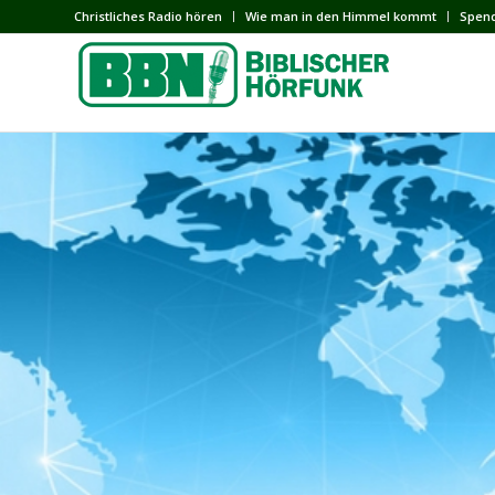
Сhristliches Radio hören
Wie man in den Himmel kommt
Spen