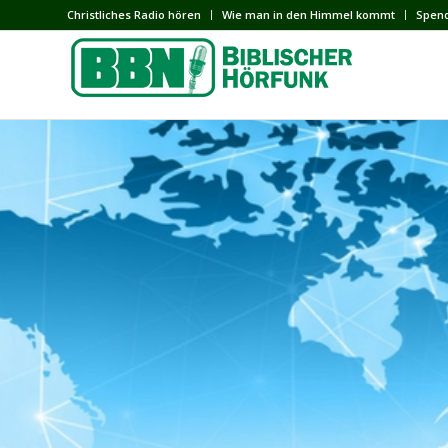
Сhristliches Radio hören
Wie man in den Himmel kommt
Spen