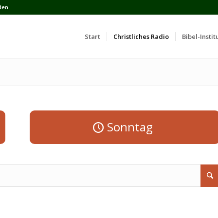
den
Start
Сhristliches Radio
Bibel-Instit
Sonntag