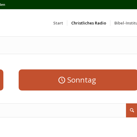
den
Start
Сhristliches Radio
Bibel-Instit
Sonntag