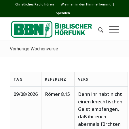
Сhristliches Radio hören
Wie man in den Himmel kommt
Spenden
Vorherige Wochenverse
TAG
REFERENZ
VERS
09/08/2026
Römer 8,15
Denn ihr habt nicht
einen knechtischen
Geist empfangen,
daß ihr euch
abermals fürchten